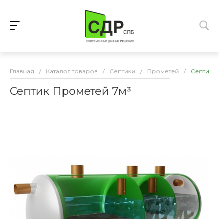
Главная
/
Каталог товаров
/
Септики
/
Прометей
/
Септик П
Септик Прометей 7м³