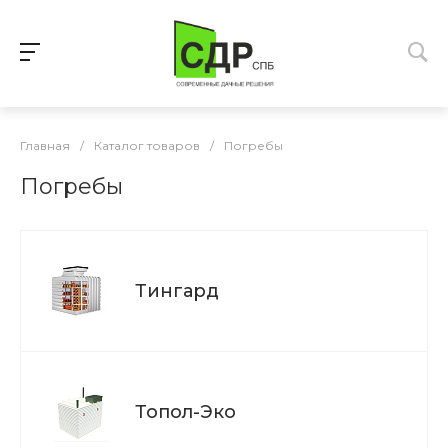
Главная
/
Каталог товаров
/
Погребы
Погребы
Тингард
Топол-Эко