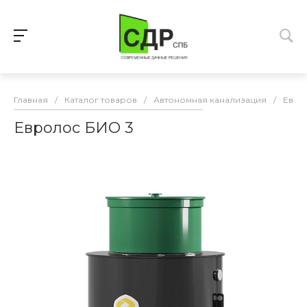
Главная
/
Каталог товаров
/
Автономная канализация
/
Евро
Евролос БИО 3